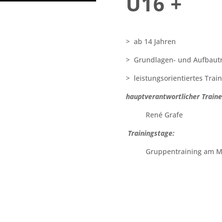
U16 +
> ab 14 Jahren
> Grundlagen- und Aufbautr
> leistungsorientiertes Trai
hauptverantwortlicher Traine
René Grafe
Trainingstage:
Gruppentraining am Mo