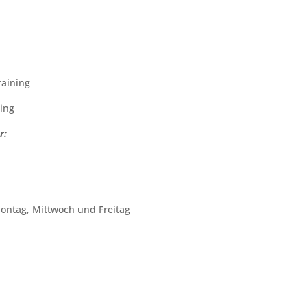
aining
ning
r:
ntag, Mittwoch und Freitag