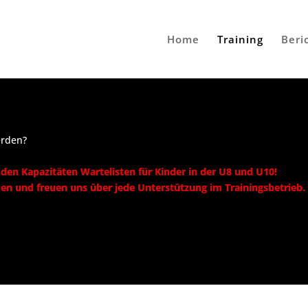
Home
Training
Beri
erden?
nden Kapazitäten Wartelisten für Kinder in der U8 und U10!
nen und freuen uns über jede Unterstützung im Trainingsbetrieb.