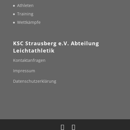
Athleten
Training
Wettkämpfe
KSC Strausberg e.V. Abteilung
Leichtathletik
Kontaktanfragen
Impressum
Datenschutzerklärung