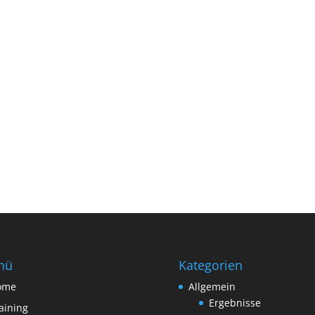
nü
Kategorien
ome
Allgemein
Ergebnisse
aining